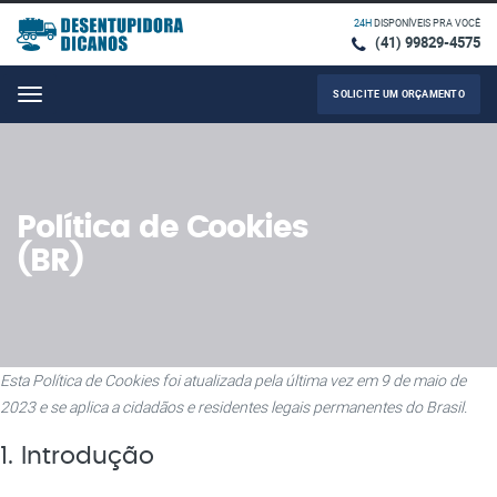
24H
DISPONÍVEIS PRA VOCÊ
(41) 99829-4575
SOLICITE UM ORÇAMENTO
Menu
Política de Cookies
(BR)
Esta Política de Cookies foi atualizada pela última vez em 9 de maio de
2023 e se aplica a cidadãos e residentes legais permanentes do Brasil.
1. Introdução